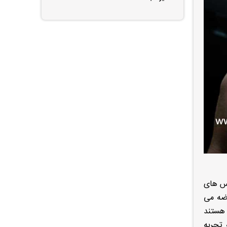
اس های
رضه می
 هستند
 تجربه