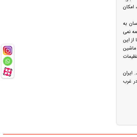
 امکان
سان به
مه نمی
از این
 ماشین
نظیمات
 ایران
 در غرب