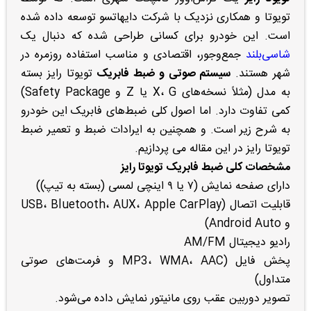
تویوتا و همکاری نزدیک با شرکت دایهاتسو توسعه داده شده
است. این خودرو برای کسانی طراحی شده که دنبال یک
شاسی‌بلند
جمع‌وجور، اقتصادی و مناسب استفاده روزمره در
شهر هستند.
سیستم صوتی و ضبط فابریک
تویوتا رایز بسته
به مدل (مثلاً نسخه‌های X، G یا Z و Safety Package)
کمی تفاوت دارد. اما اصول کلی ضبط‌های فابریک این خودرو
به شرح زیر است. و همچنین به ایرادات ضبط و تعمیر ضبط
تویوتا رایز در این مقاله می پردازیم.
مشخصات کلی ضبط فابریک تویوتا رایز
دارای صفحه نمایش (۷ یا ۹ اینچی لمسی (بسته به تیپ))
قابلیت اتصال (USB، Bluetooth، AUX، Apple CarPlay
و Android Auto)
رادیو دیجیتال AM/FM
پخش فایل (MP3، WMA، AAC و فرمت‌های صوتی
متداول)
تصویر دوربین عقب روی مانیتور نمایش داده می‌شود.