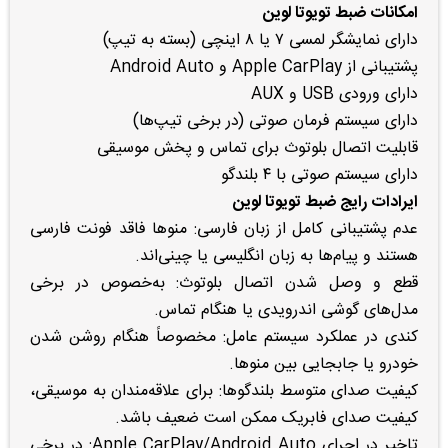
امکانات ضبط تویوتا لوین
دارای نمایشگر لمسی ۷ یا ۸ اینچی (بسته به تیپ)
پشتیبانی از Apple CarPlay و Android Auto
دارای ورودی USB و AUX
دارای سیستم فرمان صوتی (در برخی تیپ‌ها)
قابلیت اتصال بلوتوث برای تماس و پخش موسیقی
دارای سیستم صوتی با ۴ بلندگو
ایرادات رایج ضبط تویوتا لوین
عدم پشتیبانی کامل از زبان فارسی: منوها فاقد فونت فارسی
هستند و پیام‌ها به زبان انگلیسی یا چینی‌اند.
قطع و وصل شدن اتصال بلوتوث: به‌خصوص در برخی
مدل‌های گوشی اندرویدی یا هنگام تماس.
کندی در عملکرد سیستم عامل: مخصوصاً هنگام روشن شدن
خودرو یا جابجایی بین منوها.
کیفیت صدای متوسط بلندگوها: برای علاقه‌مندان به موسیقی،
کیفیت صدای فابریک ممکن است ضعیف باشد.
تاخیر در اجرای Apple CarPlay/Android Auto: در برخی