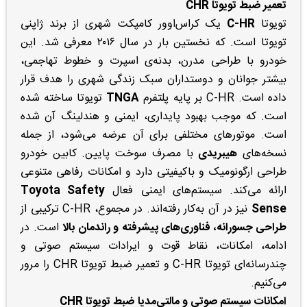
تعمیر ضبط تویوتا CHR
تویوتا
C-HR
یک کراس‌اوور کامپکت شهری از برند ژاپنی
تویوتا است. که نخستین بار در سال ۲۰۱۶ معرفی شد. این
خودرو با طراحی مدرن، بدنه‌ی اسپرت و خطوط تهاجمی،
بیشتر جوانان و دوستداران سبک زندگی شهری را هدف قرار
داده است. C-HR بر پایه پلتفرم
TNGA
تویوتا ساخته شده
است. که موجب بهبود پایداری، ایمنی و هندلینگ آن شده
است. موتورهای مختلفی برای آن عرضه می‌شود، از جمله
نسخه‌های
هیبریدی
با مصرف سوخت پایین. کابین خودرو
طراحی ارگونومیک و باکیفیتی دارد و امکانات رفاهی متنوعی
ارائه می‌کند. سیستم‌های ایمنی فعال
Toyota Safety
Sense
نیز در آن به‌کار رفته‌اند. در مجموع، C-HR ترکیبی از
طراحی جسورانه، فناوری‌های پیشرفته و راندمان بالا
است. در
ادامه، امکانات، نقاط قوت و ایرادات سیستم صوتی و
چندرسانه‌ای تویوتا C-HR و تعمیر ضبط تویوتا CHR را مرور
می‌کنیم.
امکانات سیستم صوتی و مالتی‌مدیا
ضبط تویوتا CHR