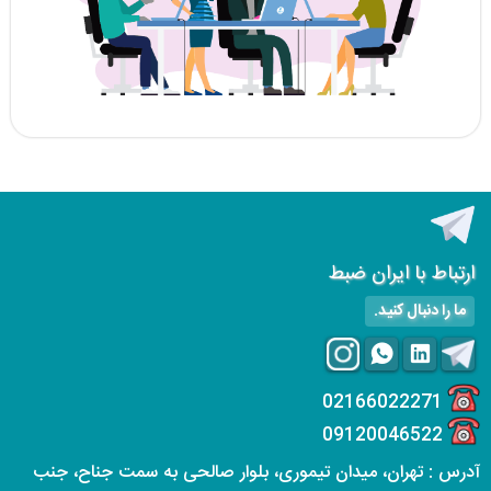
ارتباط با ایران ضبط
ما را دنبال کنید.
02166022271
09120046522
آدرس : تهران، میدان تیموری، بلوار صالحی به سمت جناح، جنب