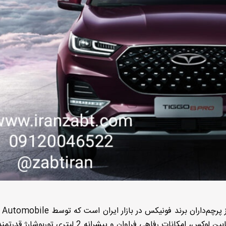
تیگو 8 پرومکس (Chery Tiggo 8 Pro Max) یکی از پرچم‌داران برند فونیکس در بازار
تولید می‌شود. این کراس‌اوور 7 نفره با طراحی مدرن، کابین لوکس، امکانات رفاهی فراوان و پیشرانه 2 