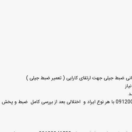
نی ضبط جیلی جهت ارتقای کارایی ( تعمیر ضبط جیلی )
یاز
تعمیرات ضبط امگرند GEELY در ایران ضبط 09120046522 با هر نوع ایراد و اختلالی بعد از بررسی کامل ضبط و 