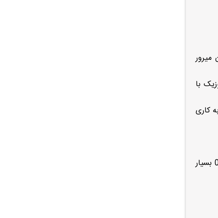
 میرور
زیک با
 بودن مهارت و تجربه کاری
از موارد شایع خرابی های ضبط جیلی ,امگرند که در مرکز تخصصی تعمیرات انواع پخش خودرو ایران ضبط 09120046522 بسیار