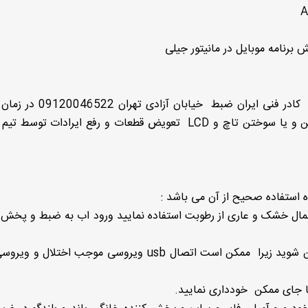
 برنامه موبایل در مانیتور جیلی
تعمیرات تاچ و کالیبره نبودن آن در ضبط جیلی توسط کادر فنی ایران 
دوساعت با ضمانت انجام می گیرد . در صورت شکستن و یا سوختن تاچ و LCD تعویض قطعات و رفع ایرادات 
 استفاده صحیح از آن می باشد :
مال خشک و عاری از رطوبت استفاده نمایید ورود اب به ضبط و پخش
قبل از اتصال فلش و موبایل از ویروسی نبودنش مطمئن شوید زیرا ممکن است اتصال usb ویروسی موجب 
ا جای ممکن خودداری نمایید.