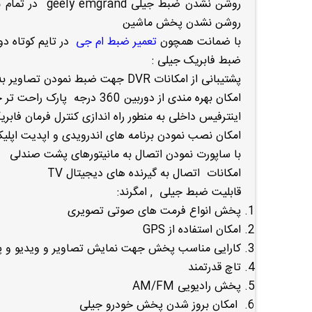
روشن نشدن پخش ماشین
با ضمانت همچون
تعمیر ضبط ام جی
در تایم کوتاه د
ضبط فابریک جیلی :
پشتیبانی از امکانات DVR جهت ضبط نمودن تصاویر به صورت خودکار
امکان بهره مندی از دوربین 360 درجه پارک راحت تر خودرو دوربین عقب و جلو در ضبط جیلی
اینترفیس داخلی به منطور راه اندازی کنترل فرمان فاب
امکان نصب نمودن برنامه های اندرویدی و اپدیت اپلی
با ساپورت نمودن اتصال به مانیتورهای پشت صندلی
امکانات اتصال به گیرنده های دیجیتال TV
قابلیت ضبط جیلی , امگرند:
پخش انواع فرمت های صوتی تصویری
امکان استفاده از GPS
کارایی مناسب پخش جهت نمایش تصاویر و ویدیو و 
تاچ قدرتمند
پخش رادیویی AM/FM
امکان بروز شدن پخش خودرو جیلی