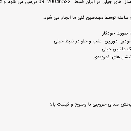
روشن نشدن ضبط جیلی geely emgrand در تمام مدل های جیلی در ایران ضبط 20046522
و ساعته توسط مهندسین فنی ما انجام می شود.
ریک ماشین جیلی
کیشن های اندرویدی
پخش صدای خروجی با وضوح و کیفیت بالا