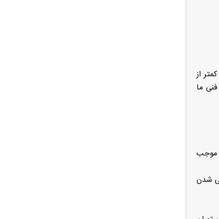
ضبط خیابان آزادی تهران 09120046522 در زمان کمتر از
توسط تیم فنی ما
 موجب
اختلال و ویروسی شدن