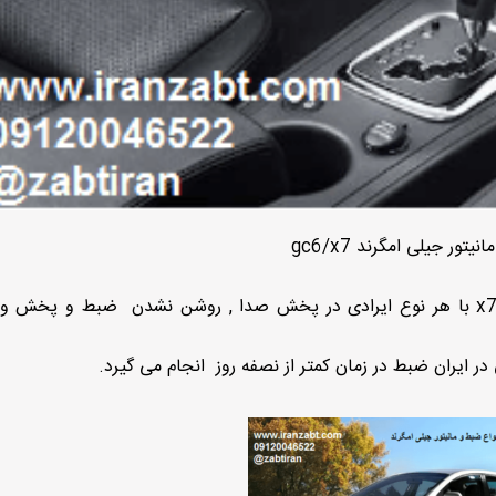
نیتور جیلی امگرند gc6/x7
تعمیر ضبط جیلی ,امگرند در تمامی مدل ها x7/gc6 با هر نوع ایرادی در پخش صدا , روشن نشدن ضبط و پ
 ایران ضبط در زمان کمتر از نصفه روز انجام می گیرد.