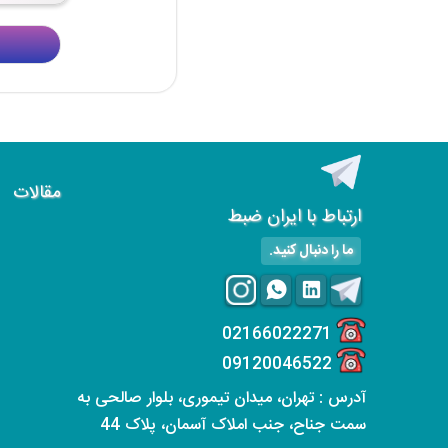
مقالات
ارتباط با ایران ضبط
ما را دنبال کنید.
02166022271
09120046522
آدرس : تهران، میدان تیموری، بلوار صالحی به
سمت جناح، جنب املاک آسمان، پلاک 44