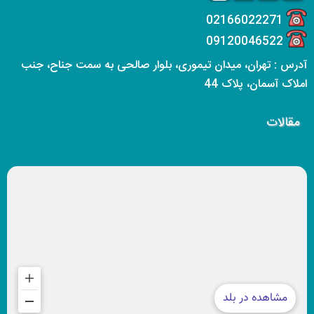
02166022271
09120046522
آدرس : تهران، میدان تیموری، بلوار صالحی به سمت جناح، جنب
املاک آسمان، پلاک 44
مقالات