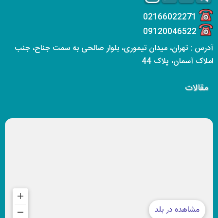
02166022271
09120046522
آدرس : تهران، میدان تیموری، بلوار صالحی به سمت جناح، جنب
املاک آسمان، پلاک 44
مقالات