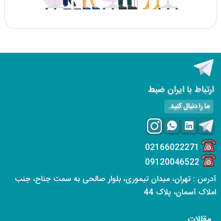
ارتباط با ایران ضبط
ما را دنبال کنید.
02166022271
09120046522
آدرس : تهران، میدان تیموری، بلوار صالحی به سمت جناح، جنب
املاک آسمان، پلاک 44
مقالات