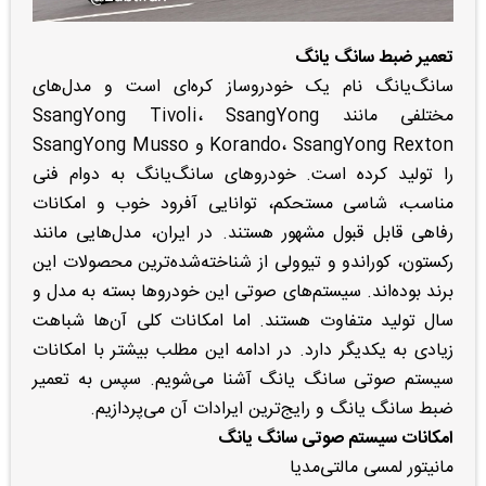
تعمیر ضبط سانگ یانگ
سانگ‌یانگ نام یک خودروساز کره‌ای است و مدل‌های
مختلفی مانند SsangYong Tivoli، SsangYong
Korando، SsangYong Rexton و SsangYong Musso
را تولید کرده است. خودروهای سانگ‌یانگ به دوام فنی
مناسب، شاسی مستحکم، توانایی آفرود خوب و امکانات
رفاهی قابل قبول مشهور هستند. در ایران، مدل‌هایی مانند
رکستون، کوراندو و تیوولی از شناخته‌شده‌ترین محصولات این
برند بوده‌اند. سیستم‌های صوتی این خودروها بسته به مدل و
سال تولید متفاوت هستند. اما امکانات کلی آن‌ها شباهت
زیادی به یکدیگر دارد. در ادامه این مطلب بیشتر با امکانات
سیستم صوتی سانگ یانگ آشنا می‌شویم. سپس به تعمیر
ضبط سانگ یانگ و رایج‌ترین ایرادات آن می‌پردازیم.
امکانات سیستم صوتی سانگ یانگ
مانیتور لمسی مالتی‌مدیا