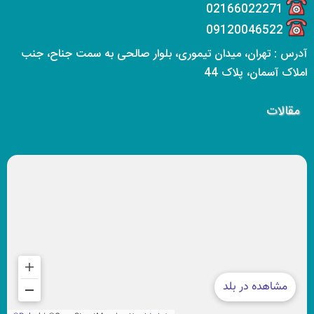
02166022271
09120046522
آدرس : تهران، میدان تیموری، بلوار صالحی به سمت جناح، جنب
املاک آسمان، پلاک 44
مقالات