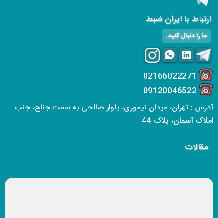
ارتباط با ایران ضبط
ما را دنبال کنید.
02166022271
09120046522
آدرس : تهران، میدان تیموری، بلوار صالحی به سمت جناح، جنب
املاک آسمان، پلاک 44
مقالات