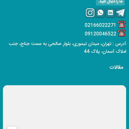
ما را دنبال کنید.
02166022271
09120046522
آدرس : تهران، میدان تیموری، بلوار صالحی به سمت جناح، جنب
املاک آسمان، پلاک 44
مقالات