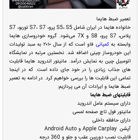
تعمیر ضبط هایما
خانواده هایما در ایران شامل S5، S5 پرو، S7، S7 توربو، S7
پلاس، S7 پرو، S8 و 7X می‌شود. گروه خودروسازی هایما
وابسته به
کمپانی
فاو است که از سال ۲۰۱۰ به سبد تولیدات
این خودروساز چینی اضافه شد. نخستین مرتبه در نمایشگاه
اتومبیل چین به نمایش درآمد. مانیتور اندروید هایما قابلیت
های جذاب زیادی را در خود جای داده است. که در اینجا
تمامی این قابلیت ها را بررسی خواهیم کرد. در ادامه به تعمیر
ضبط هایما و ایرادات آن می پردازیم:
قابلیتهای ضبط هایما
دارای سیستم عامل اندروید
مانیتور فول تاچ صفحه لمسی
دارای حافظه داخلی
آپشن Apple Carplay و Android Auto
قابلیت نصب دوربین عقب و جلو و 360 درجه