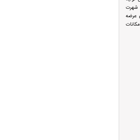
 شهرت
ی عرضه
مکانات