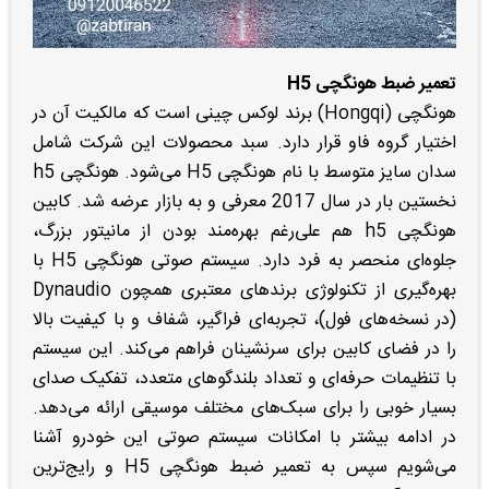
تعمیر ضبط هونگچی H5
هونگچی (Hongqi) برند لوکس چینی است که مالکیت آن در
اختیار گروه فاو قرار دارد. سبد محصولات این شرکت شامل
سدان سایز متوسط با نام هونگچی H5 می‌شود. هونگچی h5
نخستین بار در سال 2017 معرفی و به بازار عرضه شد. کابین
هونگچی h5 هم علی‌رغم بهره‌مند بودن از مانیتور بزرگ،
جلوه‌ای منحصر به فرد دارد. سیستم صوتی هونگچی H5 با
بهره‌گیری از تکنولوژی برندهای معتبری همچون Dynaudio
(در نسخه‌های فول)، تجربه‌ای فراگیر، شفاف و با کیفیت بالا
را در فضای کابین برای سرنشینان فراهم می‌کند. این سیستم
با تنظیمات حرفه‌ای و تعداد بلندگوهای متعدد، تفکیک صدای
بسیار خوبی را برای سبک‌های مختلف موسیقی ارائه می‌دهد.
در ادامه بیشتر با امکانات سیستم صوتی این خودرو آشنا
می‌شویم سپس به تعمیر ضبط هونگچی H5 و رایج‌ترین