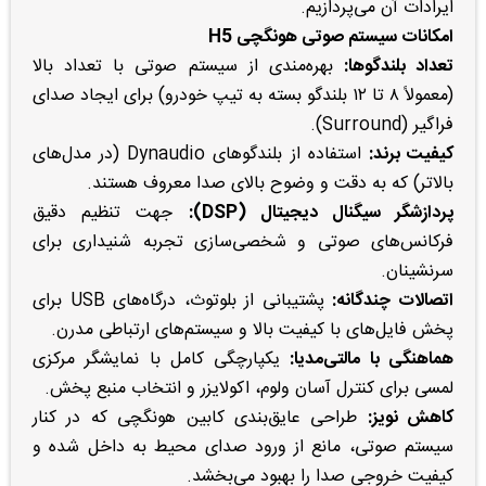
ایرادات آن می‌پردازیم.
امکانات سیستم صوتی هونگچی H5
تعداد بلندگوها:
بهره‌مندی از سیستم صوتی با تعداد بالا
(معمولاً ۸ تا ۱۲ بلندگو بسته به تیپ خودرو) برای ایجاد صدای
فراگیر (Surround).
کیفیت برند:
استفاده از بلندگوهای Dynaudio (در مدل‌های
بالاتر) که به دقت و وضوح بالای صدا معروف هستند.
پردازشگر سیگنال دیجیتال (DSP):
جهت تنظیم دقیق
فرکانس‌های صوتی و شخصی‌سازی تجربه شنیداری برای
سرنشینان.
اتصالات چندگانه:
پشتیبانی از بلوتوث، درگاه‌های USB برای
پخش فایل‌های با کیفیت بالا و سیستم‌های ارتباطی مدرن.
هماهنگی با مالتی‌مدیا:
یکپارچگی کامل با نمایشگر مرکزی
لمسی برای کنترل آسان ولوم، اکولایزر و انتخاب منبع پخش.
کاهش نویز:
طراحی عایق‌بندی کابین هونگچی که در کنار
سیستم صوتی، مانع از ورود صدای محیط به داخل شده و
کیفیت خروجی صدا را بهبود می‌بخشد.