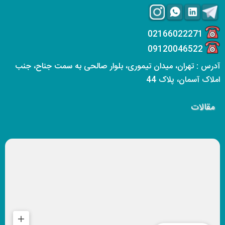
02166022271
09120046522
آدرس : تهران، میدان تیموری، بلوار صالحی به سمت جناح، جنب
املاک آسمان، پلاک 44
مقالات