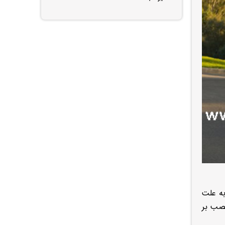
که به علت
نصب بر