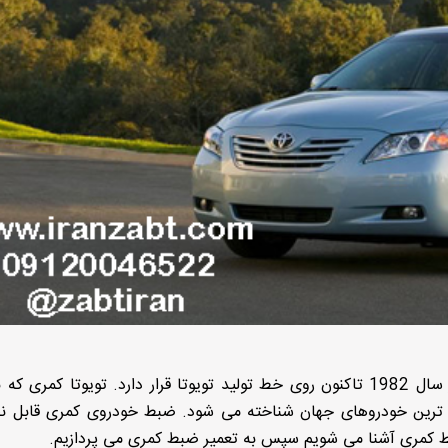
تویوتا ژاپن است که از سال 1982 تاکنون روی خط تولید تویوتا قرار دارد. تویوتا کمری 
ماد ترین خودروهای جهان شناخته می شود. ضبط خودروی کمری قابل 
بط کمری آشنا می شویم سپس به تعمیر ضبط کمری می پردازیم.