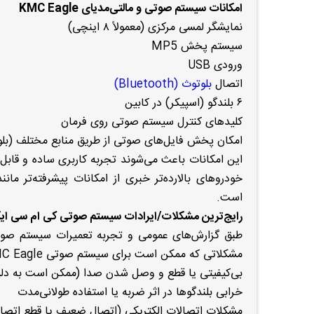
امکانات سیستم صوتی و مالتی‌مدیای KMC Eagle
نمایشگر لمسی مرکزی (معمولاً ۸ اینچی)
سیستم پخش MP5
ورودی USB
اتصال
بلوتوث (Bluetooth)
۶ بلندگو (اسپیکر) در کابین
کلیدهای کنترل سیستم صوتی روی فرمان
امکان پخش فایل‌های صوتی از طریق منابع مختلف (بلوتوث
این امکانات باعث می‌شوند تجربه کاربری ساده و قاب
است.
رایج‌ترین مشکلات/ایرادات سیستم صوتی کی ام سی ای
طبق گزارش‌های عمومی و تجربه تعمیرات سیستم صوتی خ
مشکلاتی که ممکن است برای سیستم صوتی KMC Eagle رخ دهد عبارتند از:
بی‌کیفیتی یا قطع و وصل شدن صدا (ممکن است به دلیل 
خرابی بلندگوها در اثر ضربه یا استفاده طولانی‌مدت
مشکلات اتصالات الکتریکی (اتصال ضعیف یا قطع اتصال