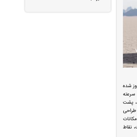
وز شده
جک S5 محسوب می‌شود. این خودرو با موتور ۱.۵ لیتری توربوشارژ حدود ۱۷۰–۱۷۲ اسب‌ بخار قدرت دارد و گیربکس ۶ سرعته
کانات رفاهی قابل‌توجهی مانند نمایشگر مرکزی ۱۲.۸ اینچی، پشت‌
 طراحی
قیمت و امکانات
، نقاط