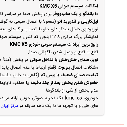
امکانات
سیستم صوتی KMC X5
۱۰ بلندگو
و
یک ساب‌ووفر
برای پخش صدا در سراسر کاب
اپل‌کارپلی و اندروید اتو
(معمولاً با اتصال سیمی به گوش
نورپردازی داخل بلندگوهای جلو با انتخاب رنگ‌های مت
نمایشگر بزرگ مرکزی ۱۲.۸ اینچی که کنترل سیستم صوتی و مالتی‌مدیا را ساده و کاربرپسند می‌کند.
رایج‌ترین ایرادات
سیستم صوتی خودرو KMC X5
قطع یا قطع و وصل شدن ناگهانی صدا.
نویز، صدای خش‌خش یا تداخل صوتی
در پخش (مثلاً هن
مشکلات
اتصال بلوتوث
(قطع ارتباط یا عدم اتصال پایدا
کیفیت صدای ضعیف یا بیس کم
(گاهی به دلیل تنظیما
خاموش شدن پخش بعد از چند دقیقه
یا عملکرد ناپایدار
عدم پخش از یکی از بلندگوها.
خودروی kmc x5 یک تجربه صوتی خوبی ار
های فنی و با تجربه ما با یک دهه سابقه در
مرکز ایران