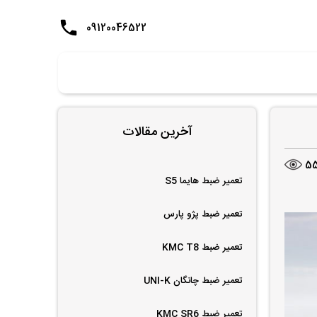
09120046522
آخرین مقالات
5
تعمیر ضبط هایما S5
تعمیر ضبط پژو پارس
تعمیر ضبط KMC T8
تعمیر ضبط چانگان UNI-K
تعمیر ضبط KMC SR6