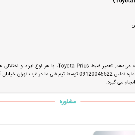
س
خودروی Toyota Prius یک تجربه صوتی خوبی ارائه می‌دهد. تعمیر ضبط Toyota Prius، با هر نوع ا
به شماره تماس 09120046522 توسط تیم فنی ما در غرب تهران خیابا
نجام می گیرد.
مشاوره