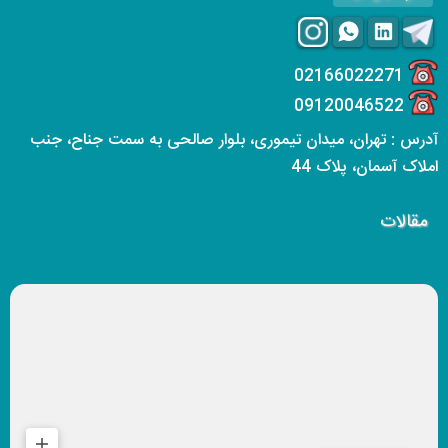
02166022271
09120046522
آدرس : تهران، میدان تیموری، بلوار صالحی به سمت جناح، جنب
املاک آسمان، پلاک 44
مقالات